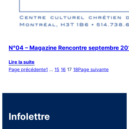
N°04 – Magazine Rencontre septembre 20
Lire la suite
Page précédente
1
…
15
16
17
18
Page suivante
Infolettre