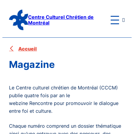
Aller
au
Centre Culturel Chrétien de

contenu
Montréal
Accueil
Magazine
Le Centre culturel chrétien de Montréal (CCCM)
publie quatre fois par an le
webzine
Rencontre
pour promouvoir le dialogue
entre foi et culture.
Chaque numéro comprend un dossier thématique
ainsi qu’une entrevue avec des penseurs, des