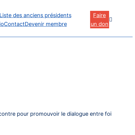
Liste des anciens présidents
Faire

io
Contact
Devenir membre
un don
contre
pour promouvoir le dialogue entre foi