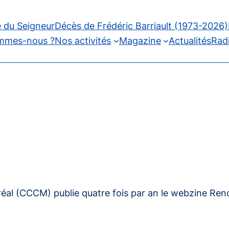
 du Seigneur
Décès de Frédéric Barriault (1973-2026)
mmes-nous ?
Nos activités
Magazine
Actualités
Rad
réal (CCCM) publie quatre fois par an le webzine
Ren