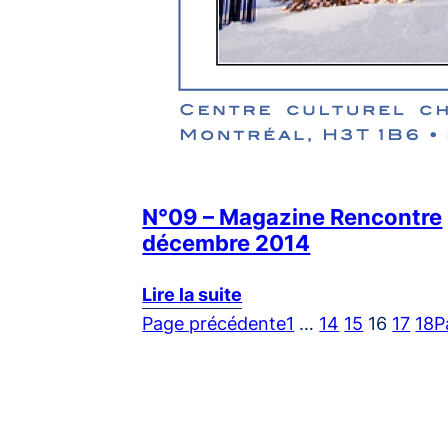
N°09 – Magazine Rencontre
décembre 2014
Lire la suite
Page précédente
1
…
14
15
16
17
18
P