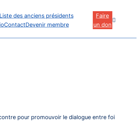
Liste des anciens présidents
Faire

io
Contact
Devenir membre
un don
contre
pour promouvoir le dialogue entre foi