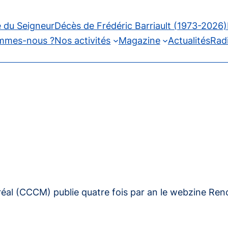
 du Seigneur
Décès de Frédéric Barriault (1973-2026)
mmes-nous ?
Nos activités
Magazine
Actualités
Rad
réal (CCCM) publie quatre fois par an le webzine
Ren