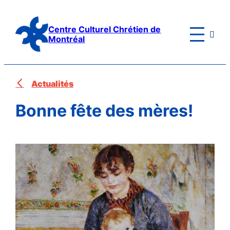
Aller
au
Centre Culturel Chrétien de

contenu
Montréal
Actualités
Bonne fête des mères!