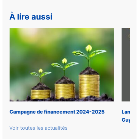
À lire aussi
Lancement du livre « Le legs liturgique de
Déc
Guy Lapointe (1935-2022) »
Voir toutes les actualités