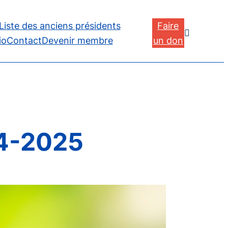
Liste des anciens présidents
Faire

io
Contact
Devenir membre
un don
4-2025