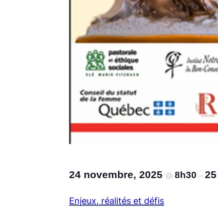
24 novembre, 2025
25
8h30
@
–
Enjeux, réalités et défis