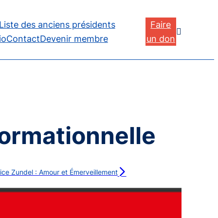
Liste des anciens présidents
Faire

io
Contact
Devenir membre
un don
formationnelle
ice Zundel : Amour et Émerveillement