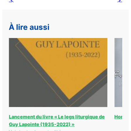
À lire aussi
Lancement du livre « Le legs liturgique de
Hommag
Guy Lapointe (1935-2022) »