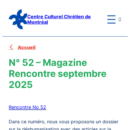
Aller
au
Centre Culturel Chrétien de

contenu
Montréal
Accueil
N° 52 – Magazine
Rencontre septembre
2025
Rencontre No 52
Dans ce numéro, nous vous proposons un dossier
sur la déshumanisation avec des articles sur la