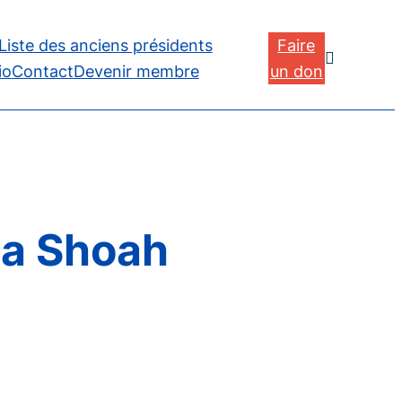
Liste des anciens présidents
Faire

io
Contact
Devenir membre
un don
la Shoah