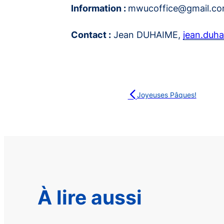
Information :
mwucoffice@gmail.co
Contact :
Jean DUHAIME,
jean.duh
Joyeuses Pâques!
À lire aussi