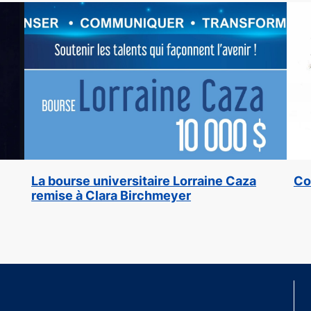
La bourse universitaire Lorraine Caza
Co
remise à Clara Birchmeyer