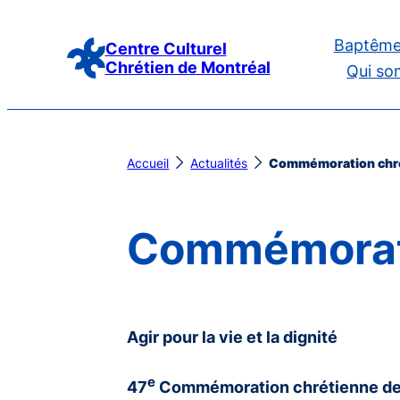
Aller
Baptême
au
Centre Culturel
Chrétien de Montréal
Qui so
contenu
Accueil
Actualités
Commémoration chré
Commémorati
Agir pour la vie et la dignité
e
47
Commémoration chrétienne de