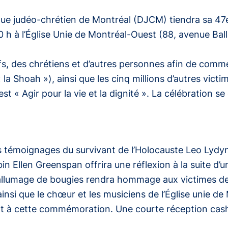
ogue judéo-chrétien de Montréal (DJCM) tiendra sa 4
10 h à l’Église Unie de Montréal-Ouest (88, avenue B
, des chrétiens et d’autres personnes afin de commém
« la Shoah »), ainsi que les cinq millions d’autres vic
 « Agir pour la vie et la dignité ». La célébration se
moignages du survivant de l’Holocauste Leo Lydynia
n Ellen Greenspan offrira une réflexion à la suite d’u
’allumage de bougies rendra hommage aux victimes de 
ainsi que le chœur et les musiciens de l’Église unie d
t à cette commémoration. Une courte réception cash