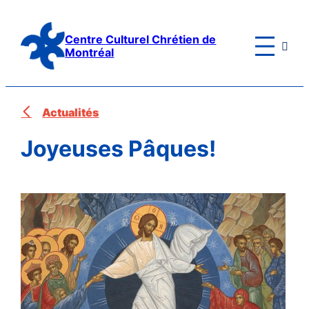
Aller
au
Centre Culturel Chrétien de

contenu
Montréal
Actualités
Joyeuses Pâques!