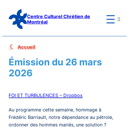
Aller
au
Centre Culturel Chrétien de

contenu
Montréal
Accueil
Émission du 26 mars
2026
FOI ET TURBULENCES – Dropbox
Au programme cette semaine, hommage à
Frédéric Barriault, notre dépendance au pétrole,
ordonner des hommes mariés, une solution ?