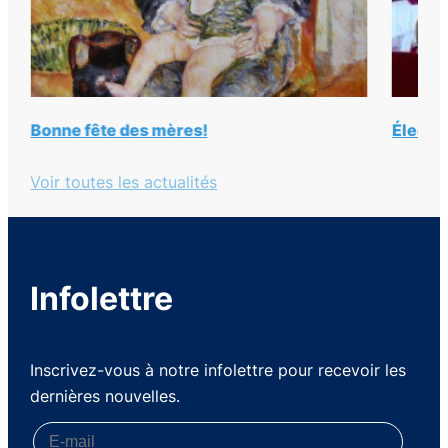
Élection du pape Léon XIV
Le ré
Dame-
Voir toutes les actualités
Infolettre
Inscrivez-vous à notre infolettre pour recevoir les
dernières nouvelles.