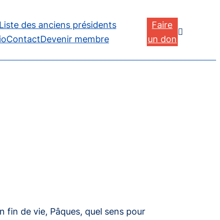
Liste des anciens présidents
Faire

io
Contact
Devenir membre
un don
 fin de vie, Pâques, quel sens pour