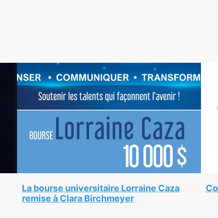
La bourse universitaire Lorraine Caza
Co
remise à Clara Birchmeyer